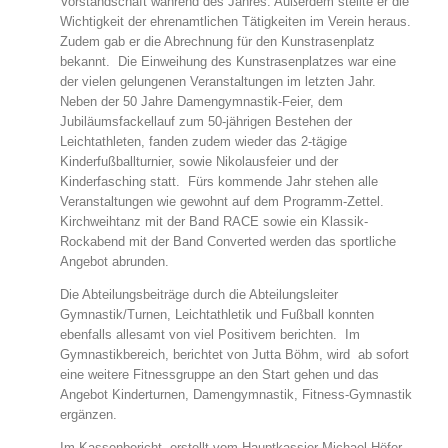
Vorstandschaft während des Jahres. Außerdem stellte er die
Wichtigkeit der ehrenamtlichen Tätigkeiten im Verein heraus.
Zudem gab er die Abrechnung für den Kunstrasenplatz
bekannt. Die Einweihung des Kunstrasenplatzes war eine
der vielen gelungenen Veranstaltungen im letzten Jahr.
Neben der 50 Jahre Damengymnastik-Feier, dem
Jubiläumsfackellauf zum 50-jährigen Bestehen der
Leichtathleten, fanden zudem wieder das 2-tägige
Kinderfußballturnier, sowie Nikolausfeier und der
Kinderfasching statt. Fürs kommende Jahr stehen alle
Veranstaltungen wie gewohnt auf dem Programm-Zettel.
Kirchweihtanz mit der Band RACE sowie ein Klassik-
Rockabend mit der Band Converted werden das sportliche
Angebot abrunden.
Die Abteilungsbeiträge durch die Abteilungsleiter
Gymnastik/Turnen, Leichtathletik und Fußball konnten
ebenfalls allesamt von viel Positivem berichten. Im
Gymnastikbereich, berichtet von Jutta Böhm, wird ab sofort
eine weitere Fitnessgruppe an den Start gehen und das
Angebot Kinderturnen, Damengymnastik, Fitness-Gymnastik
ergänzen.
Im Kassenbericht, erstellt vom Hauptkassier Michael Höfer