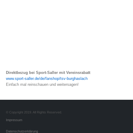
Direktbezug bei Sport-Saller mit Vereinsrabatt
www.sport-saller.de/de/fanshop/tsv-burghaslach
Einfach mal reinschauen und weitersagen!
© Copyright 2019. All Rights Reserved.
Impressum
Datenschutzerklärung