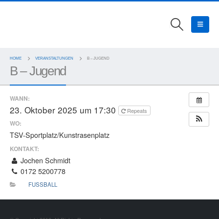
HOME
VERANSTALTUNGEN
B – JUGEND
B – Jugend
WANN:
23. Oktober 2025 um 17:30
Repeats
WO:
TSV-Sportplatz/Kunstrasenplatz
KONTAKT:
Jochen Schmidt
0172 5200778
FUSSBALL