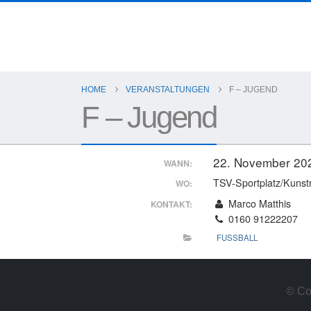
HOME
VERANSTALTUNGEN
F – JUGEND
F – Jugend
22. November 20
WANN:
TSV-Sportplatz/Kunst
WO:
Marco Matthis
KONTAKT:
0160 91222207
FUSSBALL
© Co