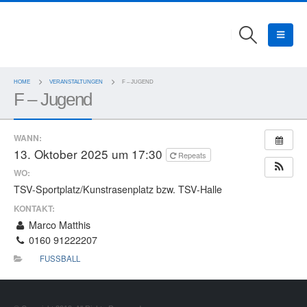
HOME
VERANSTALTUNGEN
F – JUGEND
F – Jugend
WANN:
13. Oktober 2025 um 17:30
Repeats
WO:
TSV-Sportplatz/Kunstrasenplatz bzw. TSV-Halle
KONTAKT:
Marco Matthis
0160 91222207
FUSSBALL