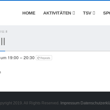
HOME
AKTIVITÄTEN
TSV
SP
U. II
II
 um 19:00 – 20:30
Repeats
n
pyright 2019. All Rights Reserved.
Impressum
Datenschutzerkl