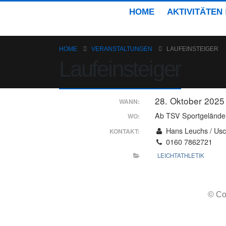
HOME
AKTIVITÄTEN
HOME
VERANSTALTUNGEN
LAUFEINSTEIGER
Laufeinsteiger
28. Oktober 2025
WANN:
Ab TSV Sportgelände
WO:
Hans Leuchs / Usc
KONTAKT:
0160 7862721
LEICHTATHLETIK
© Co