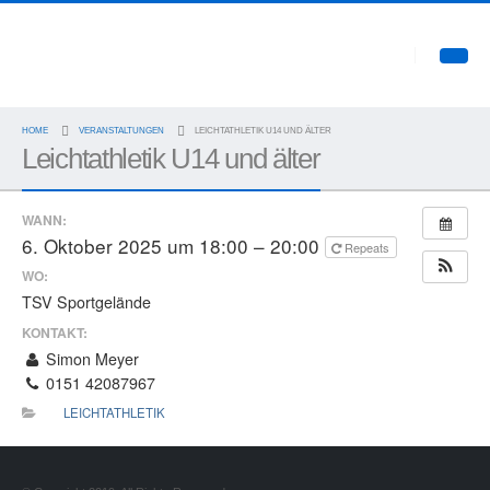
HOME
VERANSTALTUNGEN
LEICHTATHLETIK U14 UND ÄLTER
Leichtathletik U14 und älter
WANN:
6. Oktober 2025 um 18:00 – 20:00
Repeats
WO:
TSV Sportgelände
KONTAKT:
Simon Meyer
0151 42087967
LEICHTATHLETIK