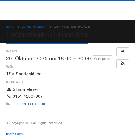
HOME
VERANSTALTUNGEN
LEICHTATHLETIK U14 UND ÄLTER
Leichtathletik U14 und älter
WANN:
20. Oktober 2025 um 18:00 – 20:00
Repeats
WO:
TSV Sportgelände
KONTAKT:
Simon Meyer
0151 42087967
LEICHTATHLETIK
© Copyright 2019. All Rights Reserved.
Impressum