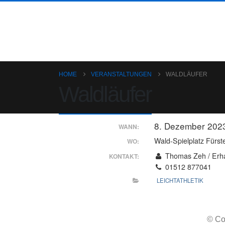
HOME
VERANSTALTUNGEN
WALDLÄUFER
Waldläufer
8. Dezember 202
WANN:
Wald-Spielplatz Fürst
WO:
Thomas Zeh / Erh
KONTAKT:
01512 877041
LEICHTATHLETIK
© Co