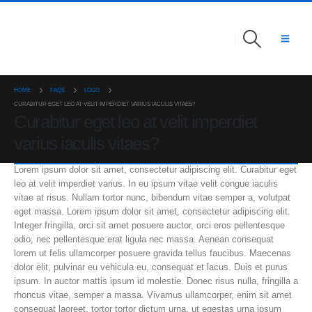
HOME
FAQS
LOGO
CURABITUR EGET LEO AT VELIT IMPERDIET VARIUS IACULIS VITAES?
Curabitur eget leo at velit imperdiet
varius iaculis vitaes?
Lorem ipsum dolor sit amet, consectetur adipiscing elit. Curabitur eget
leo at velit imperdiet varius. In eu ipsum vitae velit congue iaculis
vitae at risus. Nullam tortor nunc, bibendum vitae semper a, volutpat
eget massa. Lorem ipsum dolor sit amet, consectetur adipiscing elit.
Integer fringilla, orci sit amet posuere auctor, orci eros pellentesque
odio, nec pellentesque erat ligula nec massa. Aenean consequat
lorem ut felis ullamcorper posuere gravida tellus faucibus. Maecenas
dolor elit, pulvinar eu vehicula eu, consequat et lacus. Duis et purus
ipsum. In auctor mattis ipsum id molestie. Donec risus nulla, fringilla a
rhoncus vitae, semper a massa. Vivamus ullamcorper, enim sit amet
consequat laoreet, tortor tortor dictum urna, ut egestas urna ipsum