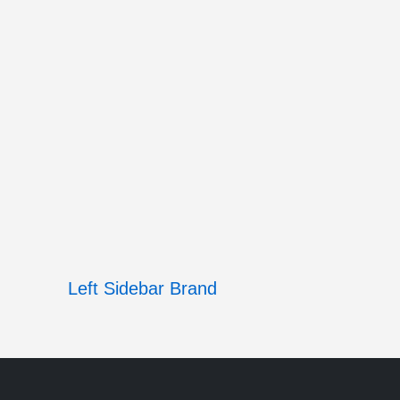
Left Sidebar
Brand
Sticky Co