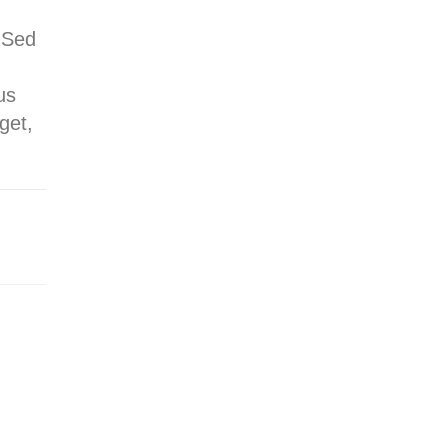
. Sed
us
get,