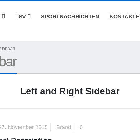
N
TSV
SPORTNACHRICHTEN
KONTAKTE
 SIDEBAR
ebar
Left and Right Sidebar
27. November 2015
Brand
0