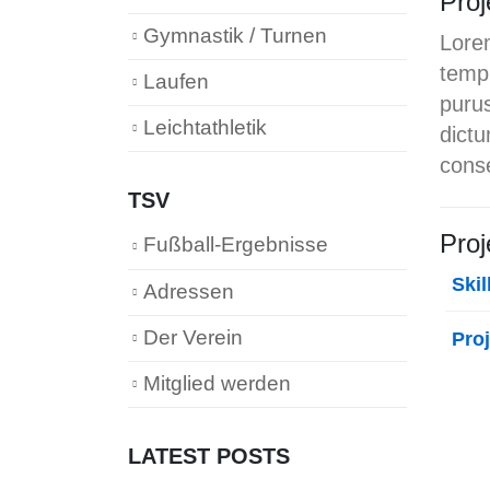
Pro
Gymnastik / Turnen
Lorem
tempu
Laufen
purus
Leichtathletik
dictu
conse
TSV
Pro
Fußball-Ergebnisse
Skil
Adressen
Der Verein
Pro
Mitglied werden
LATEST POSTS