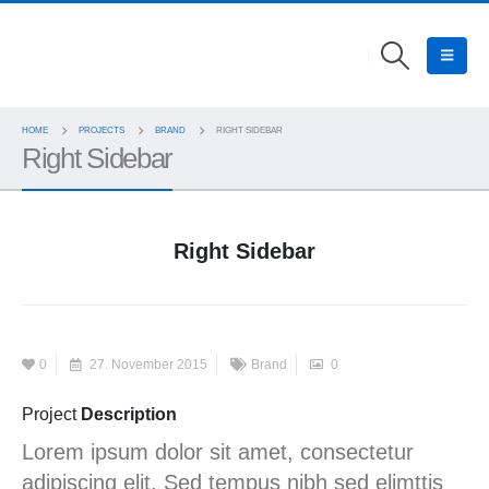
HOME
PROJECTS
BRAND
RIGHT SIDEBAR
Right Sidebar
Right Sidebar
0
27. November 2015
Brand
0
Project
Description
Lorem ipsum dolor sit amet, consectetur
adipiscing elit. Sed tempus nibh sed elimttis